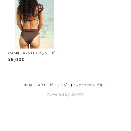
CAMILLA-クロスバック ビキ
ニトップ
¥5,000
© Q.HEART－ビーチリゾート・ファッション、ビキニ
Powered by