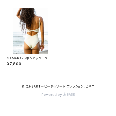
SAMARA-リボンバック タン
キニ
¥7,800
© Q.HEART－ビーチリゾート・ファッション、ビキニ
Powered by