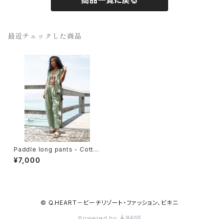
最近チェックした商品
Paddle long pants - Cotto
n
¥7,000
© Q.HEART－ビーチリゾート・ファッション、ビキニ
Powered by