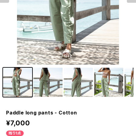
1
/12
Paddle long pants - Cotton
¥7,000
残り1点