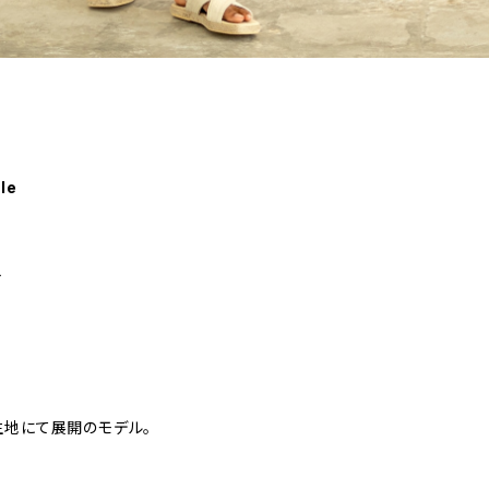
le
ト
生地にて展開のモデル。