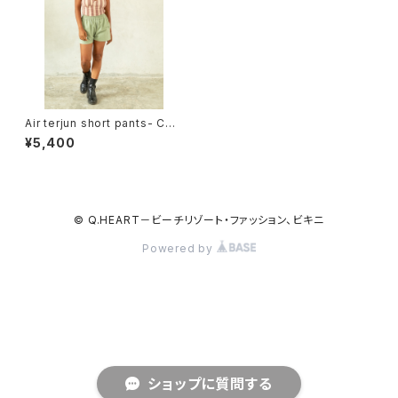
Air terjun short pants- Cott
on
¥5,400
© Q.HEART－ビーチリゾート・ファッション、ビキニ
Powered by
ショップに質問する