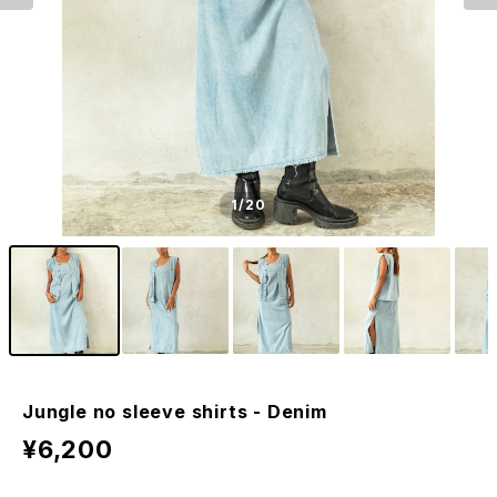
1
/20
Jungle no sleeve shirts - Denim
¥6,200